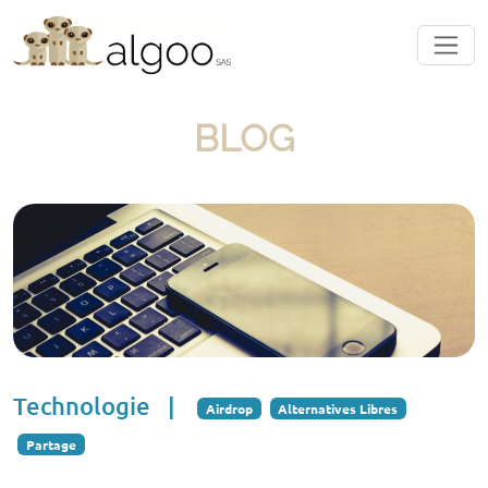
BLOG
Technologie
|
Airdrop
Alternatives Libres
Partage