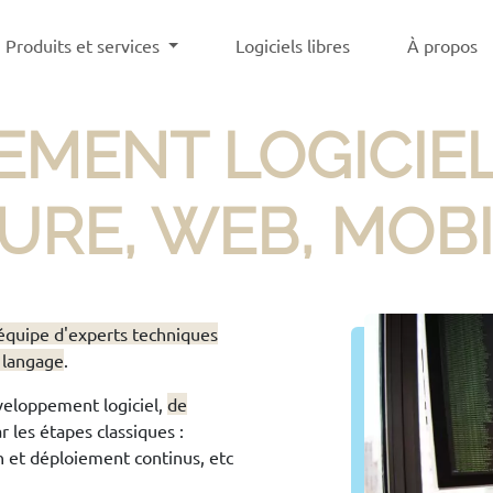
Produits et services
Logiciels libres
À propos
MENT LOGICIEL
RE, WEB, MOBI
équipe d'experts techniques
 langage
.
veloppement logiciel,
de
 les étapes classiques :
n et déploiement continus, etc