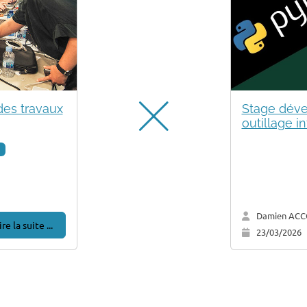
 des travaux
Stage déve
outillage i
e
Damien ACC
ire la suite ...
23/03/2026