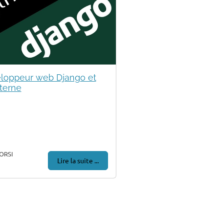
loppeur web Django et
nterne
ORSI
Lire la suite ...