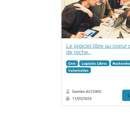
Le logiciel libre au coeur
de reche...
Cnrs
Logiciels Libres
Recherch
Valorisation
Damien ACCORSI
L
11/03/2024