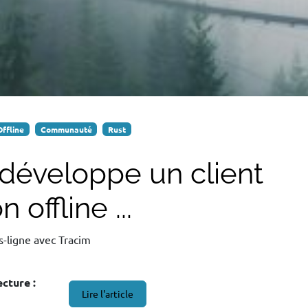
Offline
Communauté
Rust
éveloppe un client
offline ...
s-ligne avec Tracim
cture :
Lire l'article