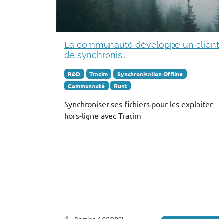
La communauté développe un client
de synchronis...
R&D
Tracim
Synchronisation Offline
Communauté
Rust
Synchroniser ses fichiers pour les exploiter
hors-ligne avec Tracim
Damien ACCORSI